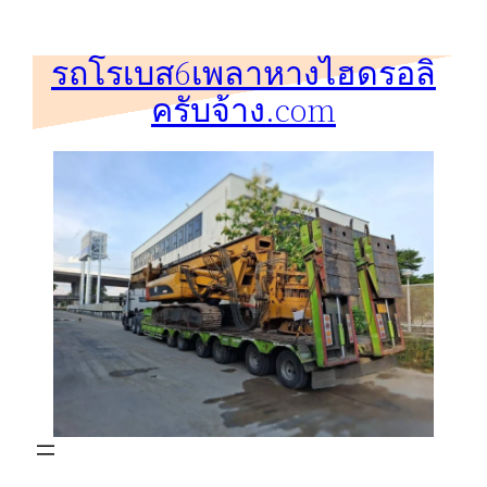
ข้าม
ไป
รถโรเบส6เพลาหางไฮดรอลิ
ยัง
ครับจ้าง.com
เนื้อหา