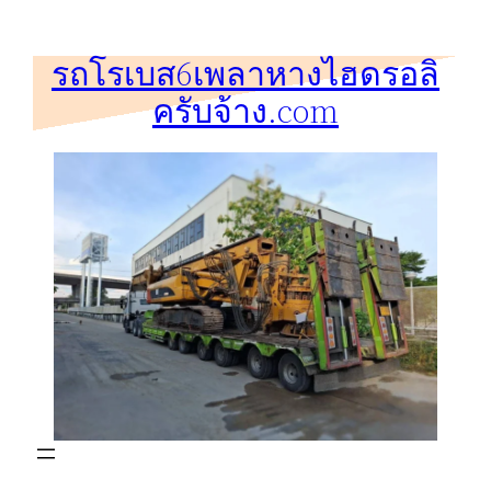
ข้าม
ไป
รถโรเบส6เพลาหางไฮดรอลิ
ยัง
ครับจ้าง.com
เนื้อหา