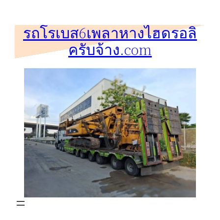
ข้าม
ไป
รถโรเบส6เพลาหางไฮดรอลิ
ยัง
ครับจ้าง.com
เนื้อหา