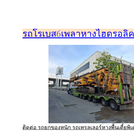
ข้าม
ไป
ยัง
รถโรเบส6เพลาหางไฮดรอลิคร
เนื้อหา
ติดต่อ รถยกของหนัก รถเทรลเลอร์หางพื้นเตี้ยพ