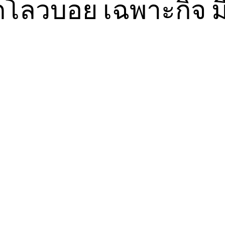
กโลวบอย เฉพาะกิจ ม