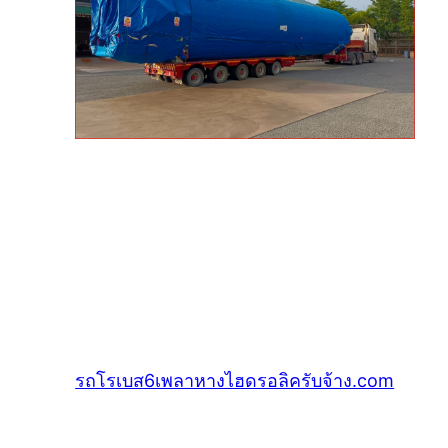
รถโรเบส6เพลาหางไฮดรอลิครับจ้าง.com