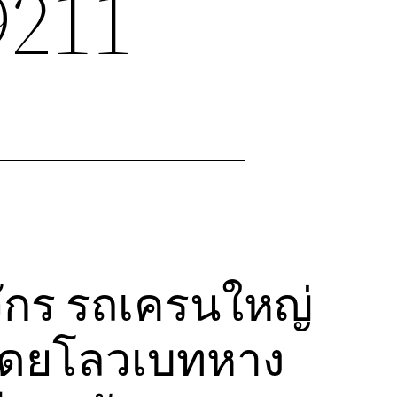
9211
งจักร รถเครนใหญ่
กโดยโลวเบทหาง