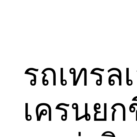
รถเทรลเล
เครนยกข