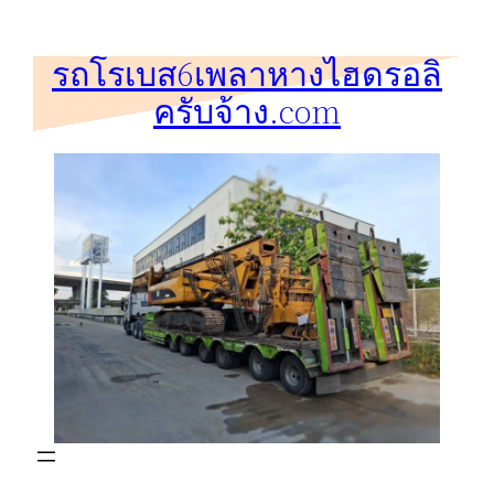
ข้าม
ไป
รถโรเบส6เพลาหางไฮดรอลิ
ยัง
ครับจ้าง.com
เนื้อหา