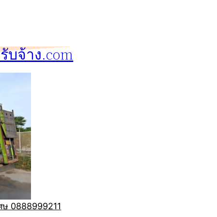
ับจ้าง.com
ิเศษ 0888999211