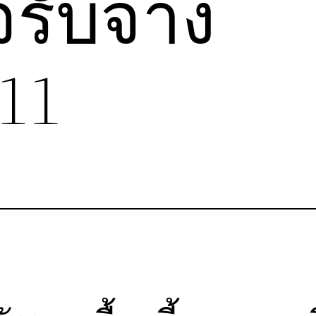
รับจ้าง
11