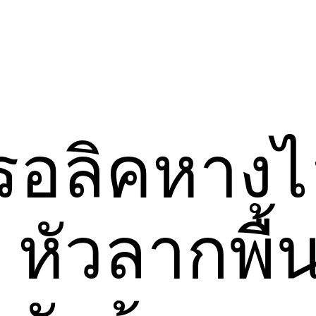
รอลิคหาง
 หัวลากพื้น