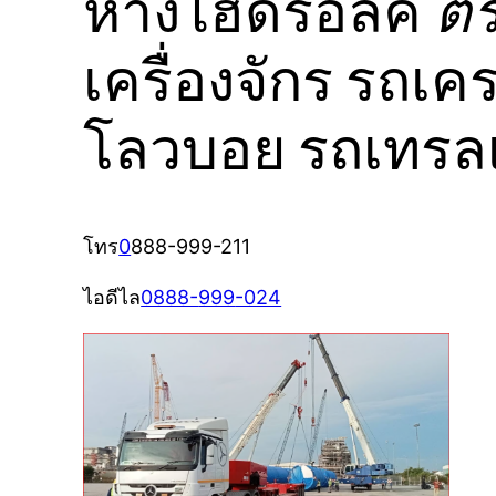
หางไฮดรอลิค
ตร
เครื่องจักร รถ
โลวบอย รถเทรลเล
โทร
0
888-999-211
ไอดีไล
0888-
999
-024