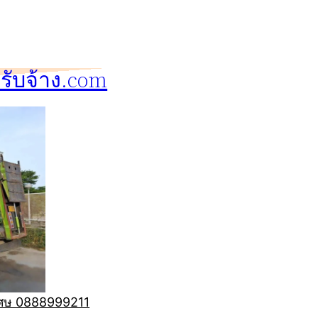
ับจ้าง.com
ิเศษ 0888999211