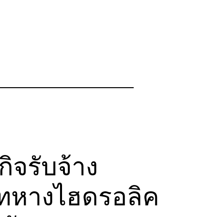
ิจรับจ้าง
บทหางไฮดรอลิค