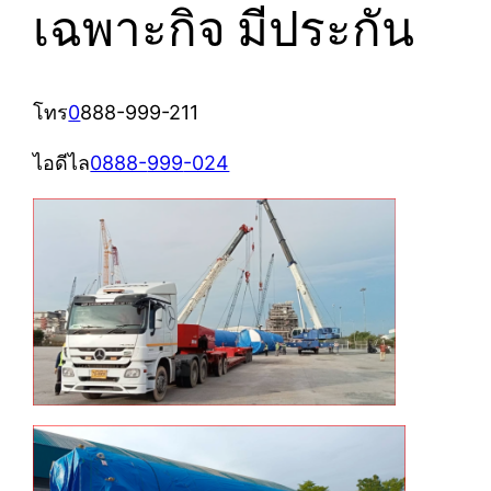
เฉพาะกิจ มีประกัน
โทร
0
888-999-211
ไอดีไล
0888-
999
-024