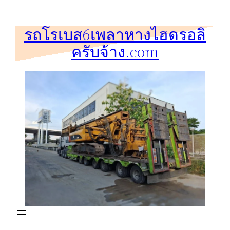
ข้าม
ไป
รถโรเบส6เพลาหางไฮดรอลิ
ยัง
ครับจ้าง.com
เนื้อหา