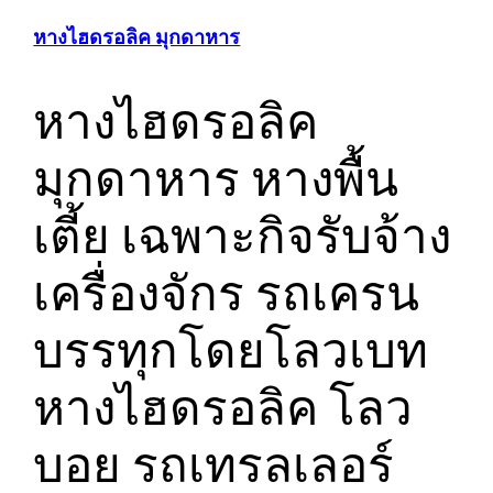
หางไฮดรอลิค มุกดาหาร
หางไฮดรอลิค
มุกดาหาร หางพื้น
เตี้ย เฉพาะกิจรับจ้าง
เครื่องจักร รถเครน
บรรทุกโดยโลวเบท
หางไฮดรอลิค โลว
บอย รถเทรลเลอร์