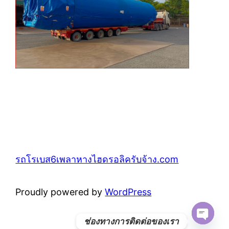
รถโรเบส6เพลาหางไฮดรอลิครับจ้าง.com
Proudly powered by
WordPress
ช่องทางการติดต่อของเรา
Open