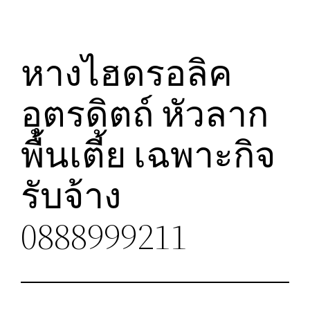
หางไฮดรอลิค
อุตรดิตถ์ หัวลาก
พื้นเตี้ย เฉพาะกิจ
รับจ้าง
0888999211