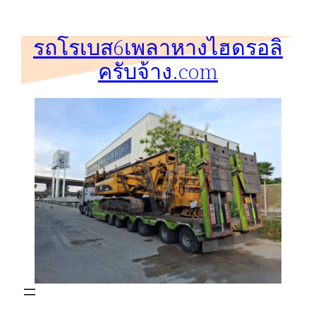
ข้าม
ไป
รถโรเบส6เพลาหางไฮดรอลิ
ยัง
ครับจ้าง.com
เนื้อหา