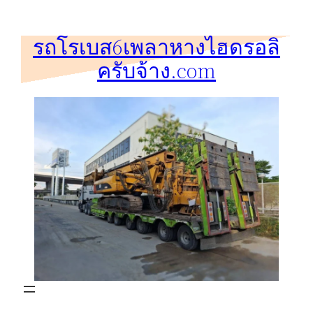
ข้าม
ไป
รถโรเบส6เพลาหางไฮดรอลิ
ยัง
ครับจ้าง.com
เนื้อหา