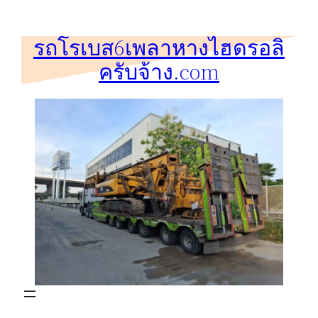
ข้าม
ไป
รถโรเบส6เพลาหางไฮดรอลิ
ยัง
ครับจ้าง.com
เนื้อหา