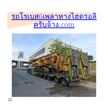
ข้าม
ไป
รถโรเบส6เพลาหางไฮดรอลิ
ยัง
ครับจ้าง.com
เนื้อหา