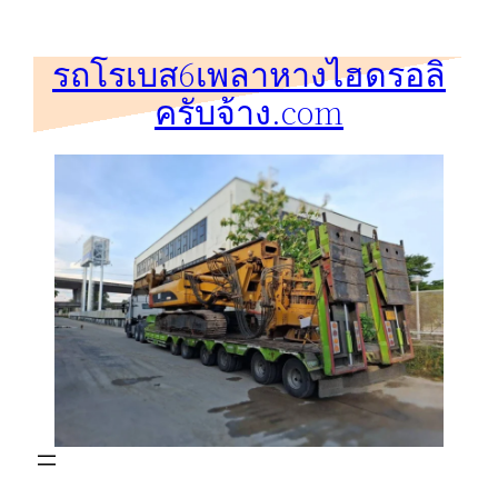
ข้าม
ไป
รถโรเบส6เพลาหางไฮดรอลิ
ยัง
ครับจ้าง.com
เนื้อหา