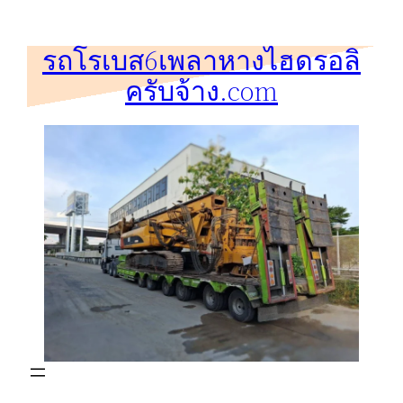
ข้าม
ไป
รถโรเบส6เพลาหางไฮดรอลิ
ยัง
ครับจ้าง.com
เนื้อหา