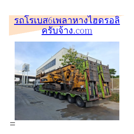
ข้าม
ไป
รถโรเบส6เพลาหางไฮดรอลิ
ยัง
ครับจ้าง.com
เนื้อหา