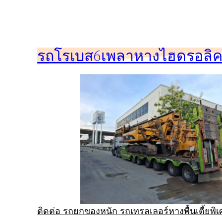
ข้าม
ไป
ยัง
รถโรเบส6เพลาหางไฮดรอลิคร
เนื้อหา
ติดต่อ รถยกของหนัก รถเทรลเลอร์หางพื้นเตี้ยพ