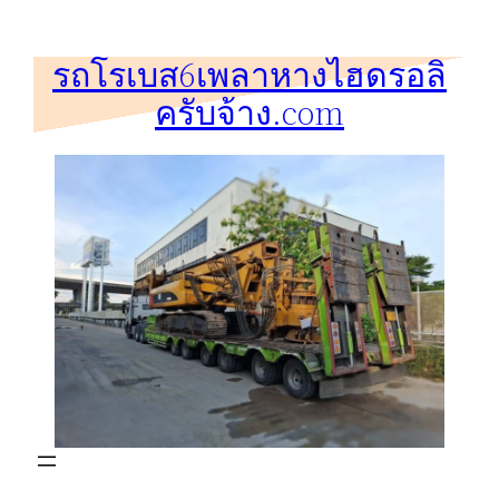
ข้าม
ไป
รถโรเบส6เพลาหางไฮดรอลิ
ยัง
ครับจ้าง.com
เนื้อหา