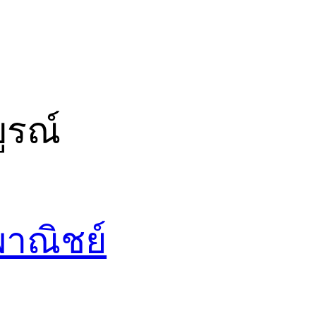
ูรณ์
พาณิชย์