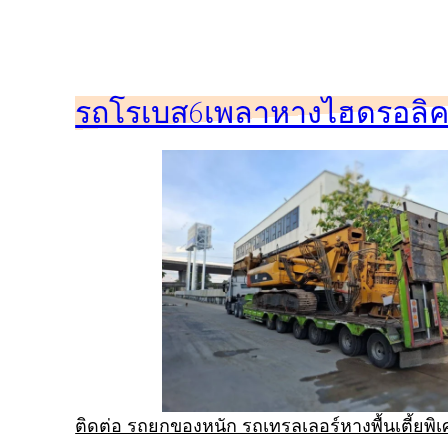
ข้าม
ไป
ยัง
รถโรเบส6เพลาหางไฮดรอลิคร
เนื้อหา
ติดต่อ รถยกของหนัก รถเทรลเลอร์หางพื้นเตี้ยพ