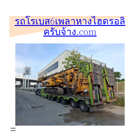
ข้าม
ไป
รถโรเบส6เพลาหางไฮดรอลิ
ยัง
ครับจ้าง.com
เนื้อหา