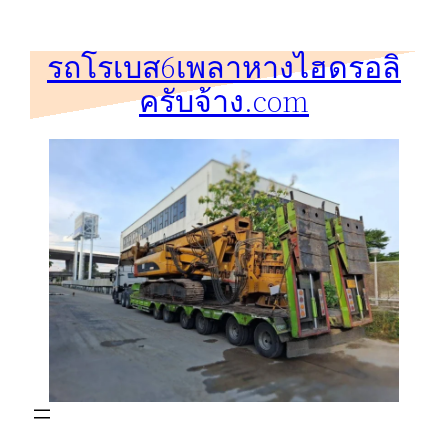
ข้าม
ไป
รถโรเบส6เพลาหางไฮดรอลิ
ยัง
ครับจ้าง.com
เนื้อหา