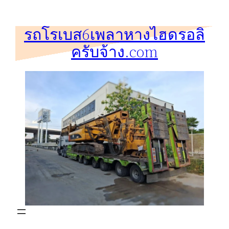
ข้าม
ไป
รถโรเบส6เพลาหางไฮดรอลิ
ยัง
ครับจ้าง.com
เนื้อหา