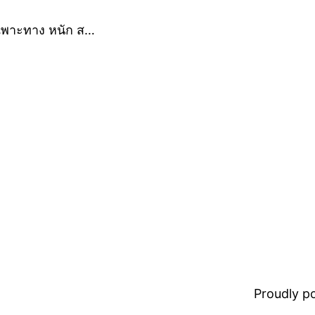
ฉพาะทาง หนัก ส…
Proudly 