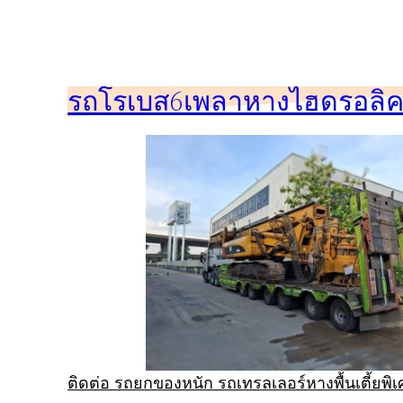
ข้าม
ไป
ยัง
รถโรเบส6เพลาหางไฮดรอลิคร
เนื้อหา
ติดต่อ รถยกของหนัก รถเทรลเลอร์หางพื้นเตี้ยพ