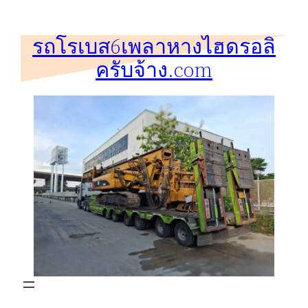
ข้าม
ไป
รถโรเบส6เพลาหางไฮดรอลิ
ยัง
ครับจ้าง.com
เนื้อหา