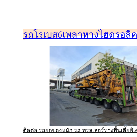
ข้าม
ไป
ยัง
รถโรเบส6เพลาหางไฮดรอลิคร
เนื้อหา
ติดต่อ รถยกของหนัก รถเทรลเลอร์หางพื้นเตี้ยพ