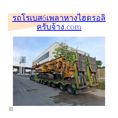
ข้าม
ไป
รถโรเบส6เพลาหางไฮดรอลิ
ยัง
ครับจ้าง.com
เนื้อหา