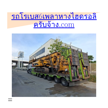
ข้าม
ไป
รถโรเบส6เพลาหางไฮดรอลิ
ยัง
ครับจ้าง.com
เนื้อหา