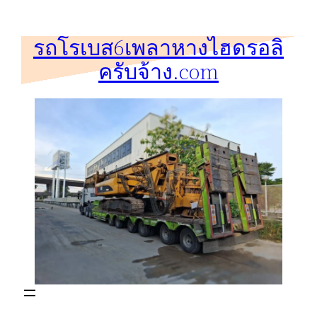
ข้าม
ไป
รถโรเบส6เพลาหางไฮดรอลิ
ยัง
ครับจ้าง.com
เนื้อหา