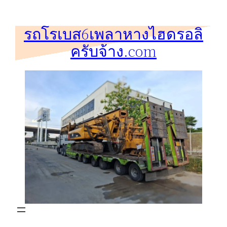
ข้าม
ไป
รถโรเบส6เพลาหางไฮดรอลิ
ยัง
ครับจ้าง.com
เนื้อหา