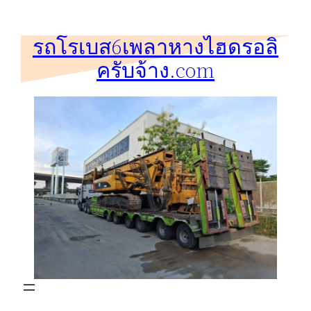
ข้าม
ไป
รถโรเบส6เพลาหางไฮดรอลิ
ยัง
ครับจ้าง.com
เนื้อหา