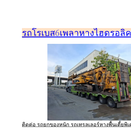
ข้าม
ไป
ยัง
รถโรเบส6เพลาหางไฮดรอลิคร
เนื้อหา
ติดต่อ รถยกของหนัก รถเทรลเลอร์หางพื้นเตี้ยพ