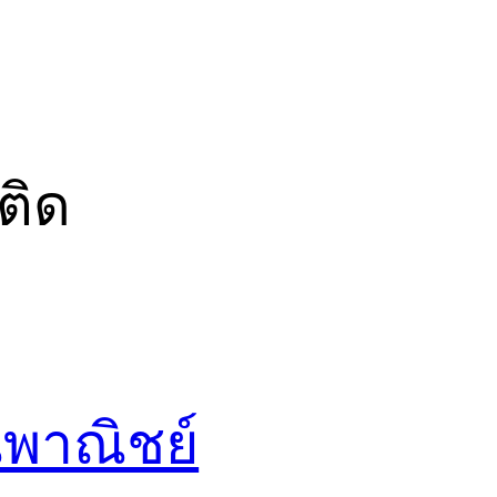
ติด
พาณิชย์