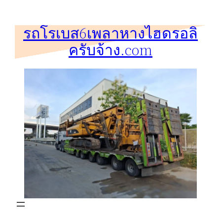
ข้าม
ไป
รถโรเบส6เพลาหางไฮดรอลิ
ยัง
ครับจ้าง.com
เนื้อหา