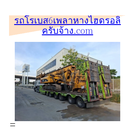
ข้าม
ไป
รถโรเบส6เพลาหางไฮดรอลิ
ยัง
ครับจ้าง.com
เนื้อหา