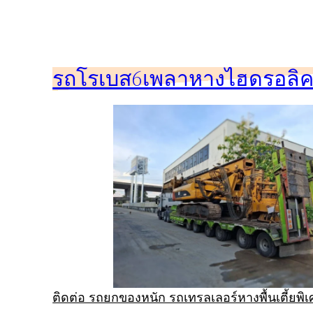
ข้าม
ไป
ยัง
รถโรเบส6เพลาหางไฮดรอลิคร
เนื้อหา
ติดต่อ รถยกของหนัก รถเทรลเลอร์หางพื้นเตี้ยพ