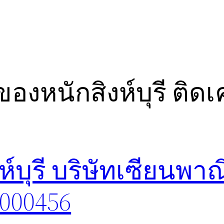
องหนักสิงห์บุรี ติด
บุรี บริษัทเซียนพาณ
8000456