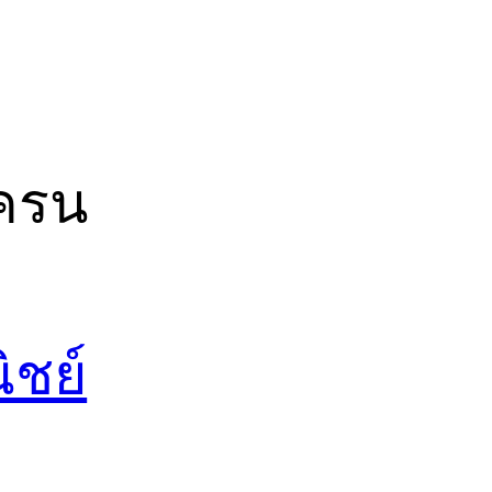
เครน
ิชย์