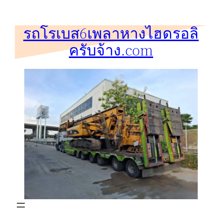
ข้าม
ไป
รถโรเบส6เพลาหางไฮดรอลิ
ยัง
ครับจ้าง.com
เนื้อหา