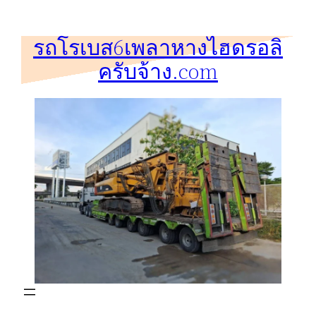
ข้าม
ไป
รถโรเบส6เพลาหางไฮดรอลิ
ยัง
ครับจ้าง.com
เนื้อหา