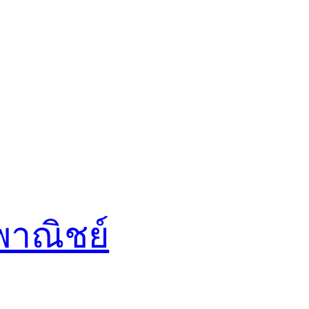
พาณิชย์