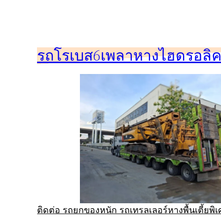
ข้าม
ไป
ยัง
รถโรเบส6เพลาหางไฮดรอลิคร
เนื้อหา
ติดต่อ รถยกของหนัก รถเทรลเลอร์หางพื้นเตี้ยพ