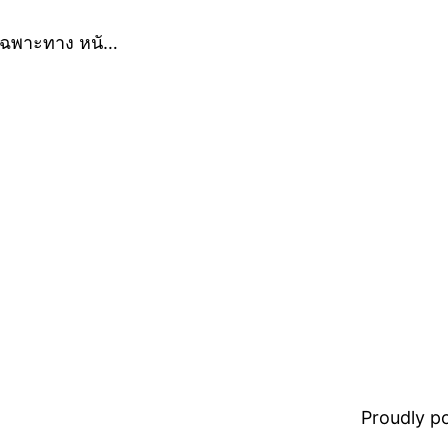
 เฉพาะทาง หนั…
Proudly 