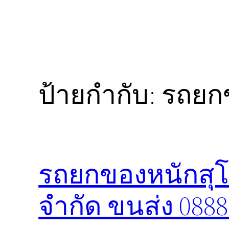
ป้ายกำกับ:
รถยกข
รถยกของหนักสุโข
จำกัด ขนส่ง 088