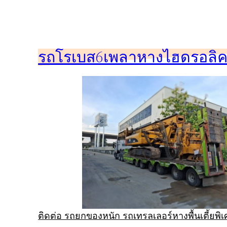
ข้าม
ไป
ยัง
รถโรเบส6เพลาหางไฮดรอลิคร
เนื้อหา
ติดต่อ รถยกของหนัก รถเทรลเลอร์หางพื้นเตี้ยพ