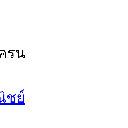
เครน
ิชย์