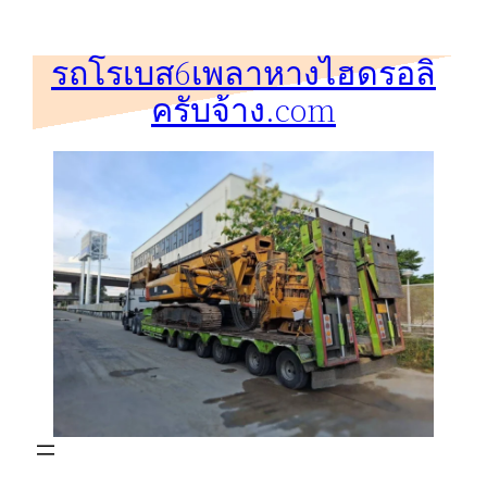
ข้าม
ไป
รถโรเบส6เพลาหางไฮดรอลิ
ยัง
ครับจ้าง.com
เนื้อหา