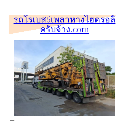
ข้าม
ไป
รถโรเบส6เพลาหางไฮดรอลิ
ยัง
ครับจ้าง.com
เนื้อหา