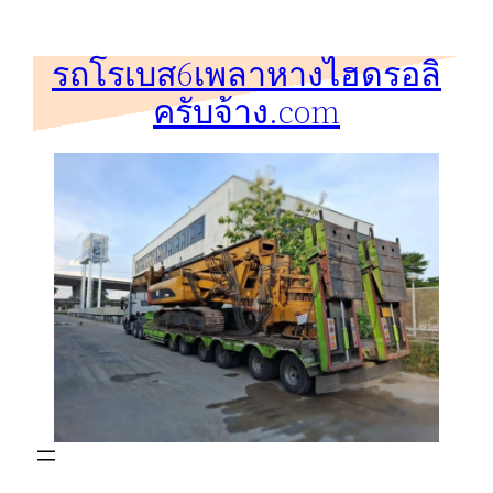
ข้าม
ไป
รถโรเบส6เพลาหางไฮดรอลิ
ยัง
ครับจ้าง.com
เนื้อหา