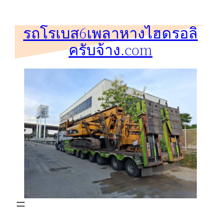
ข้าม
ไป
รถโรเบส6เพลาหางไฮดรอลิ
ยัง
ครับจ้าง.com
เนื้อหา