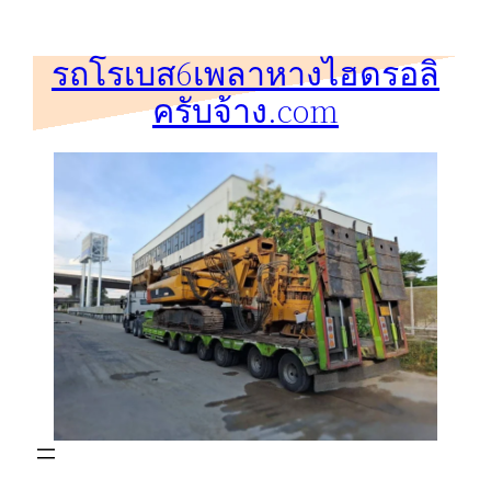
ข้าม
ไป
รถโรเบส6เพลาหางไฮดรอลิ
ยัง
ครับจ้าง.com
เนื้อหา