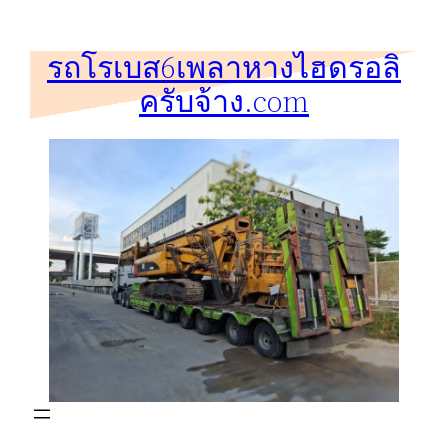
ข้าม
ไป
รถโรเบส6เพลาหางไฮดรอลิ
ยัง
ครับจ้าง.com
เนื้อหา