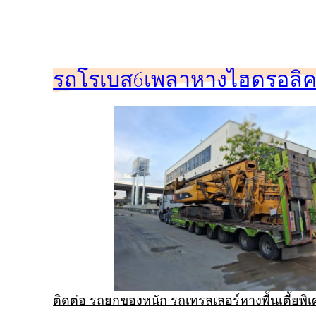
ข้าม
ไป
ยัง
รถโรเบส6เพลาหางไฮดรอลิคร
เนื้อหา
ติดต่อ รถยกของหนัก รถเทรลเลอร์หางพื้นเตี้ยพ