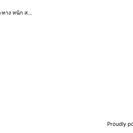
าะทาง หนัก ส…
Proudly 