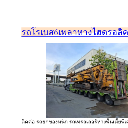
ข้าม
ไป
ยัง
รถโรเบส6เพลาหางไฮดรอลิคร
เนื้อหา
ติดต่อ รถยกของหนัก รถเทรลเลอร์หางพื้นเตี้ยพ