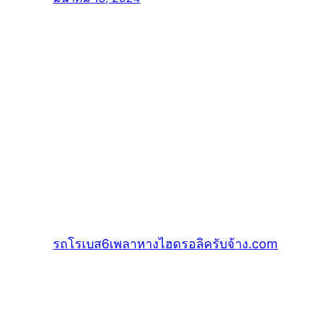
รถโรเบส6เพลาหางไฮดรอลิครับจ้าง.com