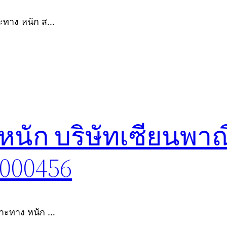
าะทาง หนัก ส…
หนัก บริษัทเซียนพาณ
8000456
พาะทาง หนัก …