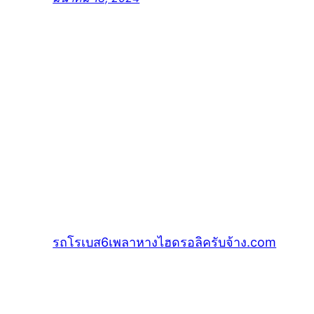
รถโรเบส6เพลาหางไฮดรอลิครับจ้าง.com