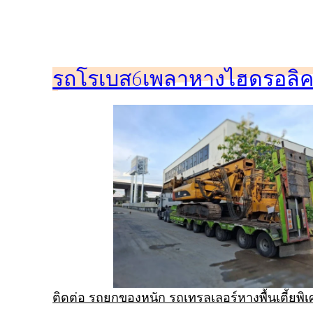
ข้าม
ไป
ยัง
รถโรเบส6เพลาหางไฮดรอลิคร
เนื้อหา
ติดต่อ รถยกของหนัก รถเทรลเลอร์หางพื้นเตี้ยพ