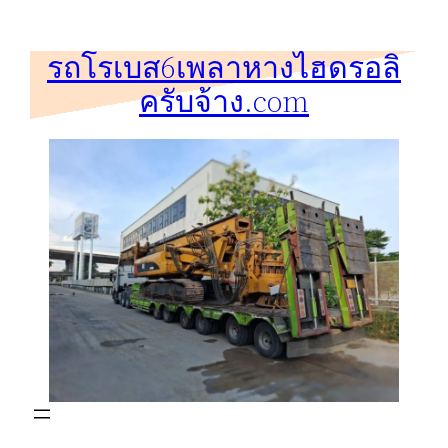
ข้าม
ไป
รถโรเบส6เพลาหางไฮดรอลิ
ยัง
ครับจ้าง.com
เนื้อหา