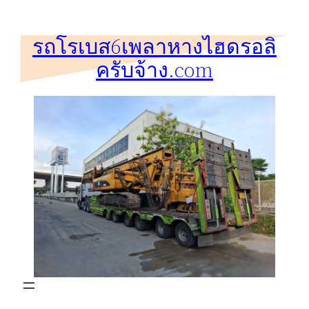
ข้าม
ไป
รถโรเบส6เพลาหางไฮดรอลิ
ยัง
ครับจ้าง.com
เนื้อหา